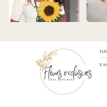
FLE
E: 