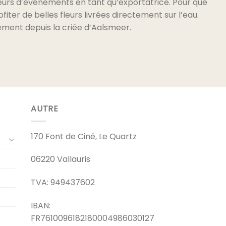
teurs d’événements en tant qu’exportatrice. Pour que
fiter de belles fleurs livrées directement sur l’eau.
ement depuis la criée d’Aalsmeer.
AUTRE
170 Font de Ciné, Le Quartz
06220 Vallauris
TVA: 949437602
IBAN:
FR7610096182180004986030127